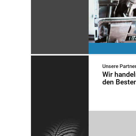
Unsere Partne
Wir handel
den Besten