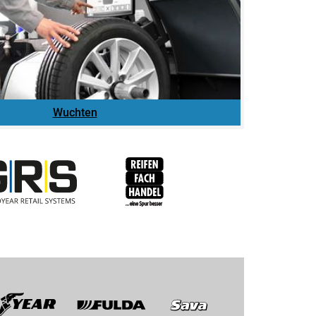
Wuchten
RFH
BRV
Fulda
Sava