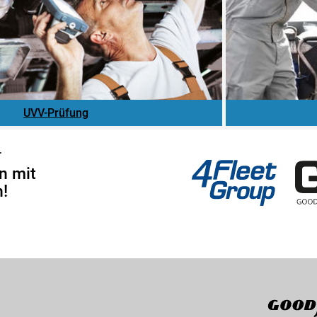
UVV-Prüfung
4Fleet Group
GRS
r
n mit
!
Goodyear