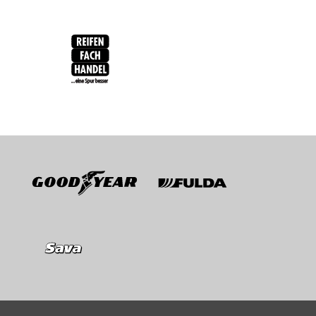
RFH
BRV
Goodyear
Fulda
Sava