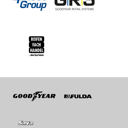
RFH
BRV
Goodyear
Fulda
Sava