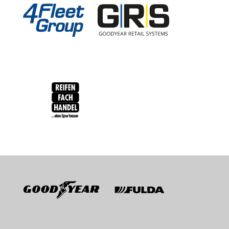
RFH
BRV
Goodyear
Fulda
Sava