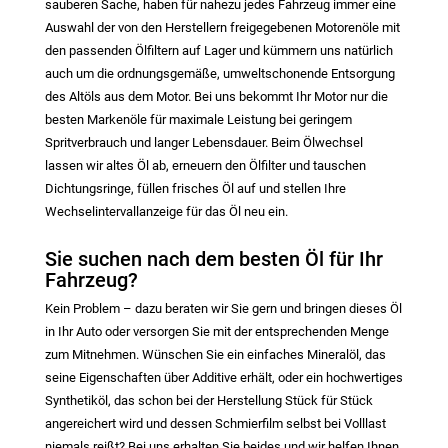
sauberen Sache, haben für nahezu jedes Fahrzeug immer eine
Auswahl der von den Herstellern freigegebenen Motorenöle mit
den passenden Ölfiltern auf Lager und kümmern uns natürlich
auch um die ordnungsgemäße, umweltschonende Entsorgung
des Altöls aus dem Motor. Bei uns bekommt Ihr Motor nur die
besten Markenöle für maximale Leistung bei geringem
Spritverbrauch und langer Lebensdauer. Beim Ölwechsel
lassen wir altes Öl ab, erneuern den Ölfilter und tauschen
Dichtungsringe, füllen frisches Öl auf und stellen Ihre
Wechselintervallanzeige für das Öl neu ein.
Sie suchen nach dem besten Öl für Ihr
Fahrzeug?
Kein Problem – dazu beraten wir Sie gern und bringen dieses Öl
in Ihr Auto oder versorgen Sie mit der entsprechenden Menge
zum Mitnehmen. Wünschen Sie ein einfaches Mineralöl, das
seine Eigenschaften über Additive erhält, oder ein hochwertiges
Synthetiköl, das schon bei der Herstellung Stück für Stück
angereichert wird und dessen Schmierfilm selbst bei Volllast
niemals reißt? Bei uns erhalten Sie beides und wir helfen Ihnen