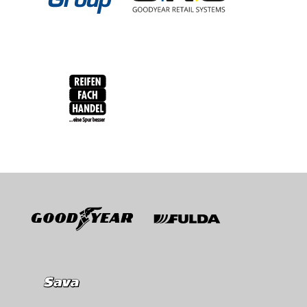
RFH
BRV
Goodyear
Fulda
Sava