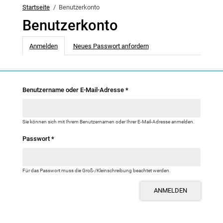
Startseite
Benutzerkonto
Benutzerkonto
Haupt-Reiter
Anmelden
(aktiver Reiter)
Neues Passwort anfordern
Benutzername oder E-Mail-Adresse
*
Sie können sich mit Ihrem Benutzernamen oder Ihrer E-Mail-Adresse anmelden.
Passwort
*
Für das Passwort muss die Groß-/Kleinschreibung beachtet werden.
ANMELDEN