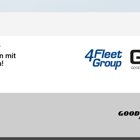
4Fleet Group
GRS
r
n mit
!
Goodyear