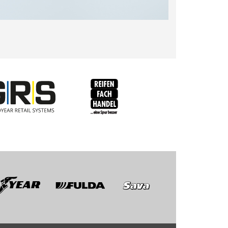
RFH
BRV
Fulda
Sava