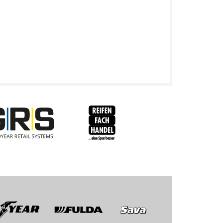
RFH
BRV
Fulda
Sava