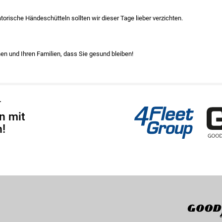
torische Händeschütteln sollten wir dieser Tage lieber verzichten.
en und Ihren Familien, dass Sie gesund bleiben!
4Fleet Group
GRS
r
n mit
!
Goodyear